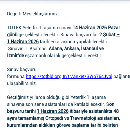
Değerli Meslektaşlarımız,
TOTEK Yeterlik 1. aşama sınavı
14 Haziran 2026 Pazar
günü
gerçekleştirilecektir. Sınava başvurular
2 Şubat
–
1 Haziran 2026
tarihleri arasında yapılabilecektir.
Sınavın 1. Aşaması
Adana, Ankara,
İstanbul ve
İzmir’de
eşzamanlı olarak gerçekleştirilecektir.
Sınav başvuru
formuna
https://totbid.org.tr/tr/anket/SWb76cJvqj
bağlant
ulaşabilirsiniz.
Geçtiğimiz yıllarda olduğu gibi Yeterlik 1. aşama
sınavına son sene asistanları da katılabilecektir. S
on
başvuru tarihi
1 Haziran 2026
itibariyle asistanlıkta 48
ayını tamamlamış Ortopedi ve Travmatoloji asistanları,
kurumlarından aldıkları göreve başlama tarihi belirten