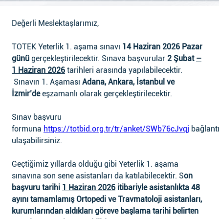
Değerli Meslektaşlarımız,
TOTEK Yeterlik 1. aşama sınavı
14 Haziran 2026 Pazar
günü
gerçekleştirilecektir. Sınava başvurular
2 Şubat
–
1 Haziran 2026
tarihleri arasında yapılabilecektir.
Sınavın 1. Aşaması
Adana, Ankara,
İstanbul ve
İzmir’de
eşzamanlı olarak gerçekleştirilecektir.
Sınav başvuru
formuna
https://totbid.org.tr/tr/anket/SWb76cJvqj
bağlant
ulaşabilirsiniz.
Geçtiğimiz yıllarda olduğu gibi Yeterlik 1. aşama
sınavına son sene asistanları da katılabilecektir. S
on
başvuru tarihi
1 Haziran 2026
itibariyle asistanlıkta 48
ayını tamamlamış Ortopedi ve Travmatoloji asistanları,
kurumlarından aldıkları göreve başlama tarihi belirten